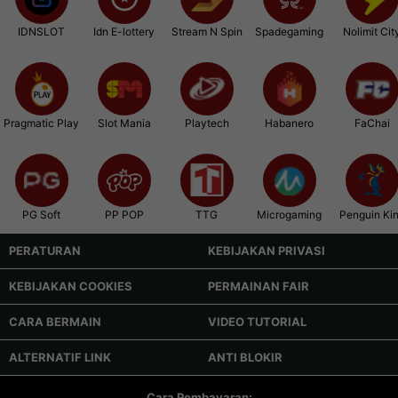
IDNSLOT
Idn E-lottery
Stream N Spin
Spadegaming
Nolimit Cit
Pragmatic Play
Slot Mania
Playtech
Habanero
FaChai
PG Soft
PP POP
TTG
Microgaming
Penguin Ki
PERATURAN
KEBIJAKAN PRIVASI
KEBIJAKAN COOKIES
PERMAINAN FAIR
CARA BERMAIN
VIDEO TUTORIAL
ALTERNATIF LINK
ANTI BLOKIR
Cara Pembayaran: