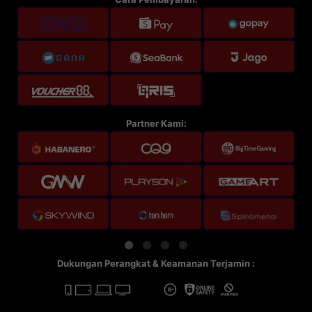
Partner Kami:
Dukungan Perangkat & Keamanan Terjamin :