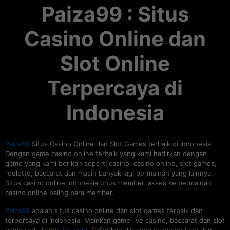
Paiza99 : Situs
Casino Online dan
Slot Online
Terpercaya di
Indonesia
Paiza99
Situs Casino Online dan Slot Games terbaik di Indonesia.
Dengan game casino online terbaik yang kami hadirkan dengan
game yang kami berikan seperti casino, casino online, slot games,
roulette, baccarat dan masih banyak lagi permainan yang lainnya.
Situs casino online indonesia unuk memberi akses ke permainan
casino online paling para member.
Paiza99
adalah situs casino online dan slot games terbaik dan
terpercaya di Indonesia. Mainkan game live casino, baccarat dan slot