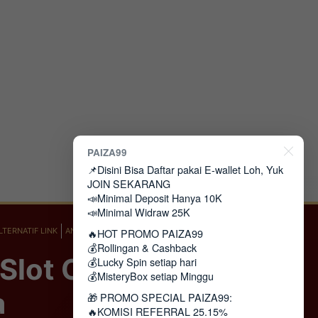
PAIZA99
📌Disini Bisa Daftar pakai E-wallet Loh, Yuk
JOIN SEKARANG
📣Minimal Deposit Hanya 10K
📣Minimal Widraw 25K
LTERNATIF LINK
ANTI BLOKIR
🔥HOT PROMO PAIZA99
💰Rollingan & Cashback
Slot Online
💰Lucky Spin setiap hari
💰MisteryBox setiap Minggu
a
🎁 PROMO SPECIAL PAIZA99:
🔥KOMISI REFERRAL 25.15%