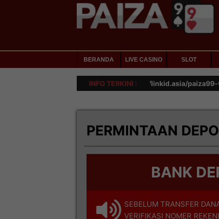
BERANDA
LIVE CASINO
SLOT
ttps://linkid.asia/paiza99-link , https://linkid.asia/paiza99-win
INFO TERKINI :
PERMINTAAN DEPO
BANK DE
SEBELUM TRANSFER DANA
VERIFIKASI NOMER REKENI