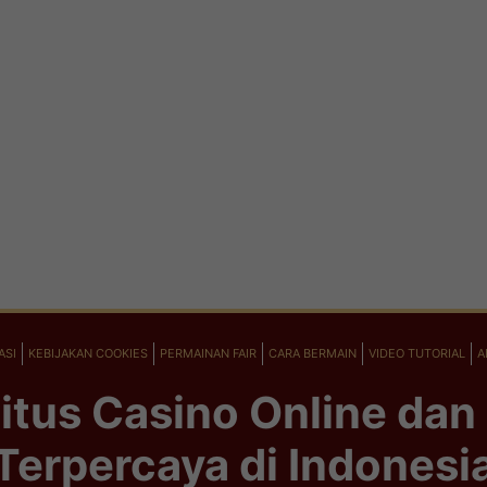
ASI
KEBIJAKAN COOKIES
PERMAINAN FAIR
CARA BERMAIN
VIDEO TUTORIAL
A
Situs Casino Online dan 
Terpercaya di Indonesi