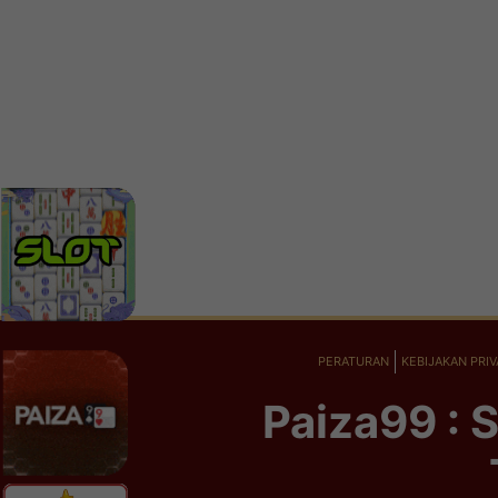
PERATURAN
KEBIJAKAN PRIV
Paiza99 : 