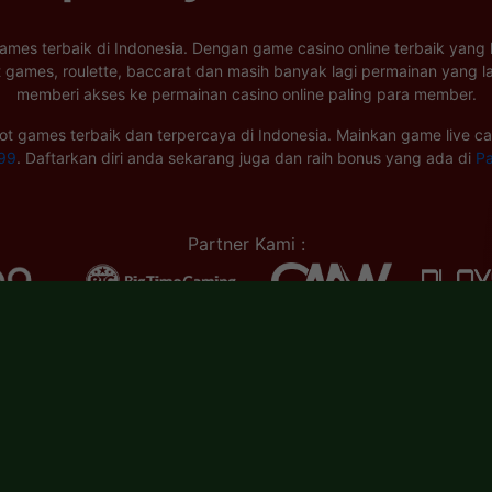
Games terbaik di Indonesia. Dengan game casino online terbaik ya
lot games, roulette, baccarat dan masih banyak lagi permainan yang la
memberi akses ke permainan casino online paling para member.
lot games terbaik dan terpercaya di Indonesia. Mainkan game live ca
99
. Daftarkan diri anda sekarang juga dan raih bonus yang ada di
P
Partner Kami :